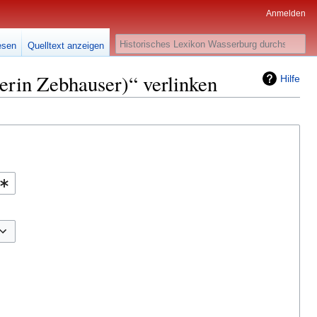
Anmelden
Suche
esen
Quelltext anzeigen
verin Zebhauser)“ verlinken
Hilfe