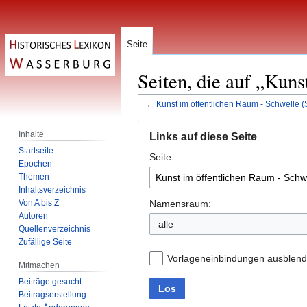
Seite
Seiten, die auf „Kun
←
Kunst im öffentlichen Raum - Schwelle 
Zur
Zur
Inhalte
Links auf diese Seite
Navigation
Suche
Startseite
Seite:
springen
springen
Epochen
Themen
Inhaltsverzeichnis
Namensraum:
Von A bis Z
Autoren
alle
Quellenverzeichnis
Zufällige Seite
Vorlageneinbindungen ausblen
Mitmachen
Beiträge gesucht
Los
Beitragserstellung