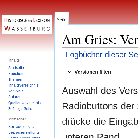
Seite
Am Gries: Ver
Logbücher dieser Se
Inhalte
Zur
Zur
Startseite
Versionen filtern
Epochen
Navigation
Suche
Themen
springen
springen
Inhaltsverzeichnis
Auswahl des Versi
Von A bis Z
Autoren
Radiobuttons der
Quellenverzeichnis
Zufällige Seite
drücke die Eingab
Mitmachen
Beiträge gesucht
Beitragserstellung
unteren Rand.