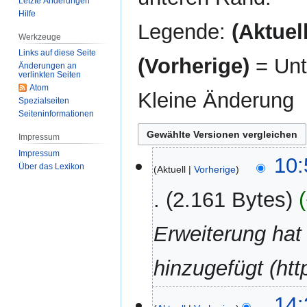
Letzte Änderungen
Hilfe
Legende:
(Aktuell
Werkzeuge
Links auf diese Seite
(Vorherige)
= Unt
Änderungen an
verlinkten Seiten
Atom
Kleine Änderung
Spezialseiten
Seiten­­informationen
Impressum
Impressum
14.
10:
Über das Lexikon
Aktuell
Vorherige
Februar
2025
2.161 Bytes
Erweiterung hat
hinzugefügt (htt
24.
14: