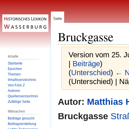
Seite
Bruckgasse
Version vom 25. J
Inhalte
|
Beiträge
)
Startseite
Epochen
(
Unterschied
)
← N
Themen
(Unterschied) | N
Inhaltsverzeichnis
Von A bis Z
Autoren
Quellenverzeichnis
Zur
Zur
Autor:
Matthias 
Zufällige Seite
Navigation
Suche
springen
springen
Mitmachen
Bruckgasse
Str
Beiträge gesucht
Beitragserstellung