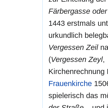
Färbergasse oder 
1443 erstmals un
urkundlich beleg
Vergessen Zeil
na
(
Vergessen Zeyl
,
Kirchenrechnung 
Frauenkirche
1506
spielerisch das m
der Straße
– und i