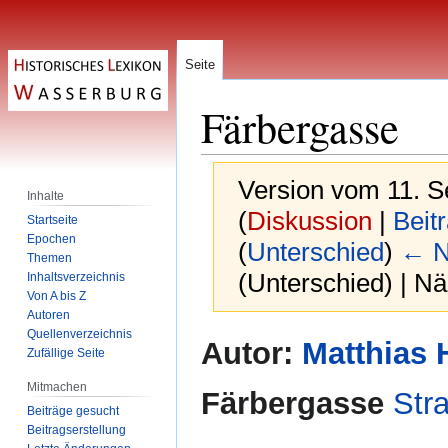
Seite
Färbergasse
Version vom 11. 
Inhalte
(
Diskussion
|
Beit
Startseite
Epochen
(
Unterschied
)
← N
Themen
(Unterschied) | N
Inhaltsverzeichnis
Von A bis Z
Autoren
Quellenverzeichnis
Zur
Zur
Autor:
Matthias 
Zufällige Seite
Navigation
Suche
springen
springen
Mitmachen
Färbergasse
Str
Beiträge gesucht
Beitragserstellung