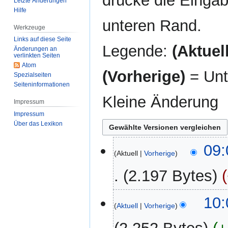
drücke die Eingab
Letzte Änderungen
Hilfe
unteren Rand.
Werkzeuge
Links auf diese Seite
Legende:
(Aktuell
Änderungen an
verlinkten Seiten
Atom
(Vorherige)
= Unt
Spezialseiten
Seiten­­informationen
Kleine Änderung
Impressum
Impressum
Über das Lexikon
27.
09:
Aktuell
Vorherige
Juni
2024
2.197 Bytes
K
28.
10:
e
Aktuell
Vorherige
April
i
2020
n