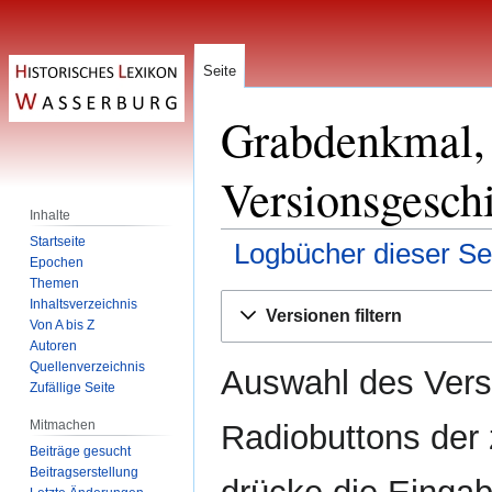
Seite
Grabdenkmal, N
Versionsgesch
Inhalte
Startseite
Logbücher dieser Se
Epochen
Themen
Zur
Zur
Inhaltsverzeichnis
Versionen filtern
Navigation
Suche
Von A bis Z
Autoren
springen
springen
Quellenverzeichnis
Auswahl des Versi
Zufällige Seite
Mitmachen
Radiobuttons der
Beiträge gesucht
Beitragserstellung