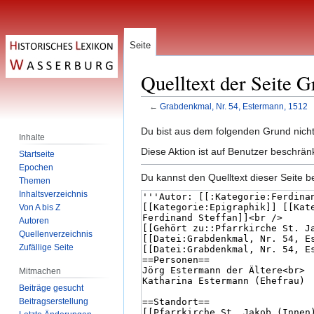
Seite
Quelltext der Seite 
←
Grabdenkmal, Nr. 54, Estermann, 1512
Zur
Zur
Du bist aus dem folgenden Grund nicht 
Inhalte
Navigation
Suche
Diese Aktion ist auf Benutzer beschrän
Startseite
springen
springen
Epochen
Du kannst den Quelltext dieser Seite b
Themen
Inhaltsverzeichnis
Von A bis Z
Autoren
Quellenverzeichnis
Zufällige Seite
Mitmachen
Beiträge gesucht
Beitragserstellung