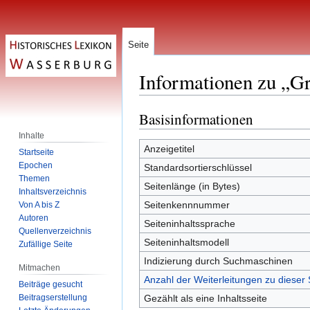
Seite
Informationen zu „Gr
Basisinformationen
Zur
Zur
Navigation
Suche
Inhalte
springen
springen
Anzeigetitel
Startseite
Epochen
Standardsortierschlüssel
Themen
Seitenlänge (in Bytes)
Inhaltsverzeichnis
Seitenkennnummer
Von A bis Z
Autoren
Seiteninhaltssprache
Quellenverzeichnis
Seiteninhaltsmodell
Zufällige Seite
Indizierung durch Suchmaschinen
Mitmachen
Anzahl der Weiterleitungen zu dieser 
Beiträge gesucht
Beitragserstellung
Gezählt als eine Inhaltsseite