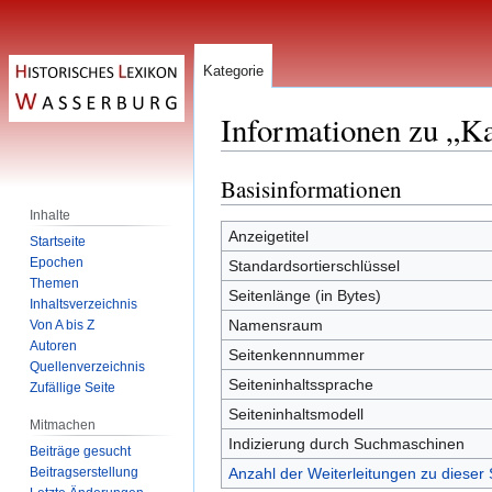
Kategorie
Informationen zu „Ka
Basisinformationen
Zur
Zur
Navigation
Suche
Inhalte
springen
springen
Anzeigetitel
Startseite
Epochen
Standardsortierschlüssel
Themen
Seitenlänge (in Bytes)
Inhaltsverzeichnis
Namensraum
Von A bis Z
Autoren
Seitenkennnummer
Quellenverzeichnis
Seiteninhaltssprache
Zufällige Seite
Seiteninhaltsmodell
Mitmachen
Indizierung durch Suchmaschinen
Beiträge gesucht
Beitragserstellung
Anzahl der Weiterleitungen zu dieser 