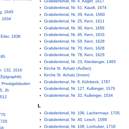
Grabdenkmal, Nr. 4, Kager, 1617
Grabdenkmal, Nr. 51, Kaudt, 1674
g, 1649
Grabdenkmal, Nr. 39, Keck, 1560
, 1634
Grabdenkmal, Nr. 25, Kern, 1611
Grabdenkmal, Nr. 30, Kern, 1656
Grabdenkmal, Nr. 45, Kern, 1815
 Eder, 1838
Grabdenkmal, Nr. 59, Kern, 1628
Grabdenkmal, Nr. 70, Kern, 1628
Grabdenkmal, Nr. 78, Kern, 1629
485
Grabdenkmal, Nr. 23, Kienberger, 1483
Kirche St. Achatz (Außen)
r. 132, 1616
Kirche St. Achatz (Innen)
Epigraphik)
Grabdenkmal, Nr. 8, Kölnbeck, 1787
n Privatgebäuden
Grabdenkmal, Nr. 127, Kulbinger, 1575
5. Jh
Grabdenkmal, Nr. 32, Kulbinger, 1534
1512
L
Grabdenkmal, Nr. 106, Lachermayr, 1705
775
Grabdenkmal, Nr. 40, Lesch, 1588
1720
Grabdenkmal, Nr. 108, Lonhuber, 1718
668