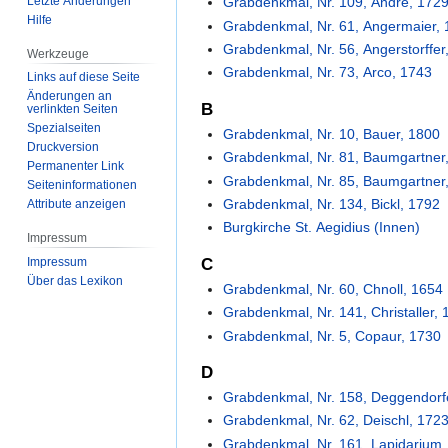
Letzte Änderungen
Grabdenkmal, Nr. 109, Andre, 172
Hilfe
Grabdenkmal, Nr. 61, Angermaier,
Grabdenkmal, Nr. 56, Angerstorffer
Werkzeuge
Grabdenkmal, Nr. 73, Arco, 1743
Links auf diese Seite
Änderungen an
B
verlinkten Seiten
Spezialseiten
Grabdenkmal, Nr. 10, Bauer, 1800
Druckversion
Grabdenkmal, Nr. 81, Baumgartner
Permanenter Link
Grabdenkmal, Nr. 85, Baumgartner
Seiten­­informationen
Grabdenkmal, Nr. 134, Bickl, 1792
Attribute anzeigen
Burgkirche St. Aegidius (Innen)
Impressum
C
Impressum
Über das Lexikon
Grabdenkmal, Nr. 60, Chnoll, 1654
Grabdenkmal, Nr. 141, Christaller, 
Grabdenkmal, Nr. 5, Copaur, 1730
D
Grabdenkmal, Nr. 158, Deggendorfe
Grabdenkmal, Nr. 62, Deischl, 172
Grabdenkmal, Nr. 161, Lapidarium,