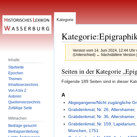
Kategorie
Kategorie
:
Epigraphi
Version vom 14. Juni 2024, 12:44 Uhr
(Unterschied) ← Nächstältere Version |
Inhalte
Startseite
Zur
Zur
Seiten in der Kategorie „Epi
Epochen
Navigation
Suche
Themen
Folgende 189 Seiten sind in dieser Ka
springen
springen
Inhaltsverzeichnis
Von A bis Z
A
Autoren
Abgegangene/Nicht zugängliche Gr
Quellenverzeichnis
Zufällige Seite
Grabdenkmal, Nr. 26, Altershamer,
Grabdenkmal, Nr. 36, Altershamer,
Mitmachen
Grabdenkmal, Nr. 159, Lapidarium
Beiträge gesucht
München, 1751
Beitragserstellung