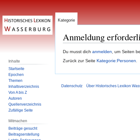
Kategorie
Anmeldung erforderl
Zur
Zur
Du musst dich
anmelden
, um Seiten b
Navigation
Suche
Zurück zur Seite
Kategorie:Personen
.
Inhalte
springen
springen
Startseite
Epochen
Themen
Datenschutz
Über Historisches Lexikon Was
Inhaltsverzeichnis
Von A bis Z
Autoren
Quellenverzeichnis
Zufällige Seite
Mitmachen
Beiträge gesucht
Beitragserstellung