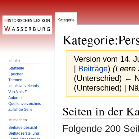
Kategorie
Kategorie
:
Per
Version vom 14. J
Inhalte
|
Beiträge
)
(Leere S
Startseite
Epochen
(Unterschied) ← Nä
Themen
(Unterschied) | N
Inhaltsverzeichnis
Von A bis Z
Autoren
Quellenverzeichnis
Zur
Zur
Seiten in der K
Zufällige Seite
Navigation
Suche
springen
springen
Mitmachen
Folgende 200 Seit
Beiträge gesucht
Beitragserstellung