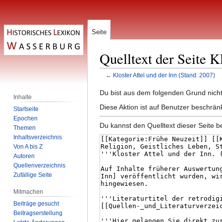
Seite
Quelltext der Seite K
←
Kloster Attel und der Inn (Stand: 2007)
Zur
Zur
Du bist aus dem folgenden Grund nicht 
Inhalte
Navigation
Suche
Diese Aktion ist auf Benutzer beschrän
Startseite
springen
springen
Epochen
Du kannst den Quelltext dieser Seite b
Themen
Inhaltsverzeichnis
Von A bis Z
Autoren
Quellenverzeichnis
Zufällige Seite
Mitmachen
Beiträge gesucht
Beitragserstellung