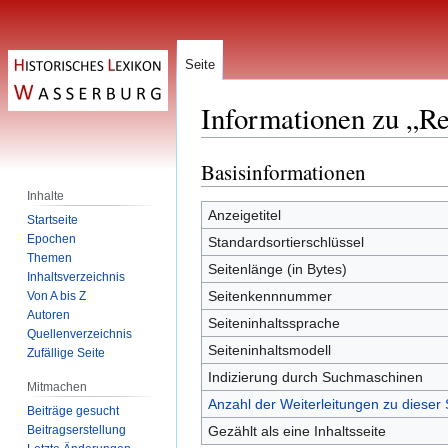
Seite
Informationen zu „Re
Basisinformationen
Zur
Zur
Navigation
Suche
Inhalte
springen
springen
Anzeigetitel
Startseite
Epochen
Standardsortierschlüssel
Themen
Seitenlänge (in Bytes)
Inhaltsverzeichnis
Seitenkennnummer
Von A bis Z
Autoren
Seiteninhaltssprache
Quellenverzeichnis
Seiteninhaltsmodell
Zufällige Seite
Indizierung durch Suchmaschinen
Mitmachen
Anzahl der Weiterleitungen zu dieser 
Beiträge gesucht
Beitragserstellung
Gezählt als eine Inhaltsseite