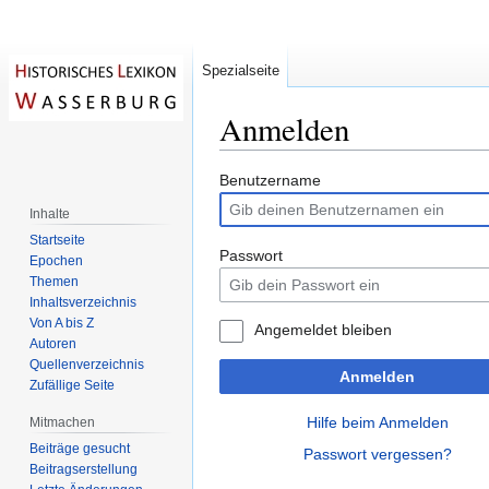
Spezialseite
Anmelden
Zur
Zur
Benutzername
Navigation
Suche
Inhalte
springen
springen
Startseite
Passwort
Epochen
Themen
Inhaltsverzeichnis
Von A bis Z
Angemeldet bleiben
Autoren
Quellenverzeichnis
Anmelden
Zufällige Seite
Hilfe beim Anmelden
Mitmachen
Beiträge gesucht
Passwort vergessen?
Beitragserstellung