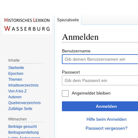
Spezialseite
Anmelden
Zur
Zur
Benutzername
Navigation
Suche
Inhalte
springen
springen
Startseite
Passwort
Epochen
Themen
Inhaltsverzeichnis
Von A bis Z
Angemeldet bleiben
Autoren
Quellenverzeichnis
Anmelden
Zufällige Seite
Hilfe beim Anmelden
Mitmachen
Beiträge gesucht
Passwort vergessen?
Beitragserstellung