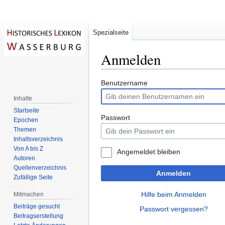
Spezialseite
Anmelden
Zur
Zur
Benutzername
Navigation
Suche
Inhalte
springen
springen
Startseite
Passwort
Epochen
Themen
Inhaltsverzeichnis
Von A bis Z
Angemeldet bleiben
Autoren
Quellenverzeichnis
Anmelden
Zufällige Seite
Hilfe beim Anmelden
Mitmachen
Beiträge gesucht
Passwort vergessen?
Beitragserstellung