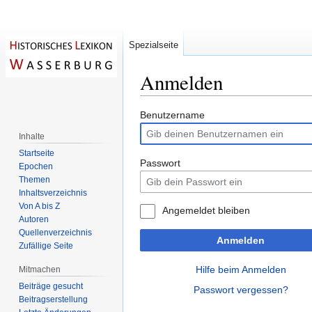
Spezialseite
Anmelden
Zur
Zur
Benutzername
Navigation
Suche
Inhalte
springen
springen
Startseite
Passwort
Epochen
Themen
Inhaltsverzeichnis
Von A bis Z
Angemeldet bleiben
Autoren
Quellenverzeichnis
Anmelden
Zufällige Seite
Hilfe beim Anmelden
Mitmachen
Beiträge gesucht
Passwort vergessen?
Beitragserstellung