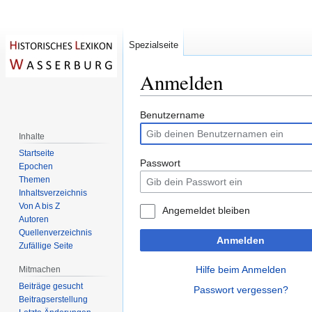
Spezialseite
Anmelden
Zur
Zur
Benutzername
Navigation
Suche
Inhalte
springen
springen
Startseite
Passwort
Epochen
Themen
Inhaltsverzeichnis
Von A bis Z
Angemeldet bleiben
Autoren
Quellenverzeichnis
Anmelden
Zufällige Seite
Hilfe beim Anmelden
Mitmachen
Beiträge gesucht
Passwort vergessen?
Beitragserstellung