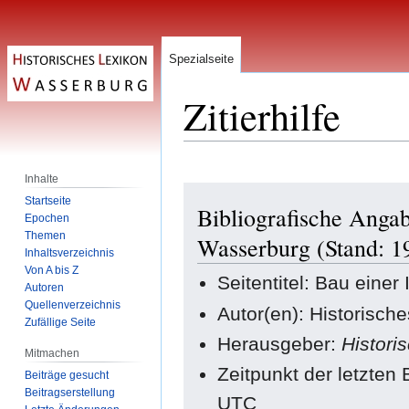
Spezialseite
Zitierhilfe
Inhalte
Zur
Zur
Startseite
Bibliografische Angab
Navigation
Suche
Epochen
springen
springen
Themen
Wasserburg (Stand: 1
Inhaltsverzeichnis
Von A bis Z
Seitentitel: Bau einer
Autoren
Quellenverzeichnis
Autor(en): Historisch
Zufällige Seite
Herausgeber:
Histori
Mitmachen
Zeitpunkt der letzten
Beiträge gesucht
Beitragserstellung
UTC