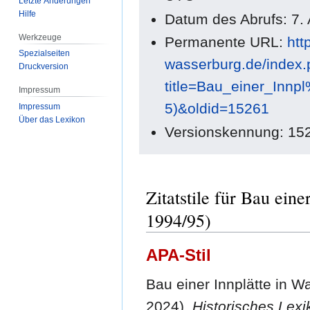
Letzte Änderungen
Hilfe
Datum des Abrufs: 7.
Werkzeuge
Permanente URL:
htt
Spezialseiten
wasserburg.de/index
Druckversion
title=Bau_einer_Inn
Impressum
5)&oldid=15261
Impressum
Über das Lexikon
Versionskennung: 15
Zitatstile für Bau ein
1994/95)
APA-Stil
Bau einer Innplätte in W
2024).
Historisches Lex