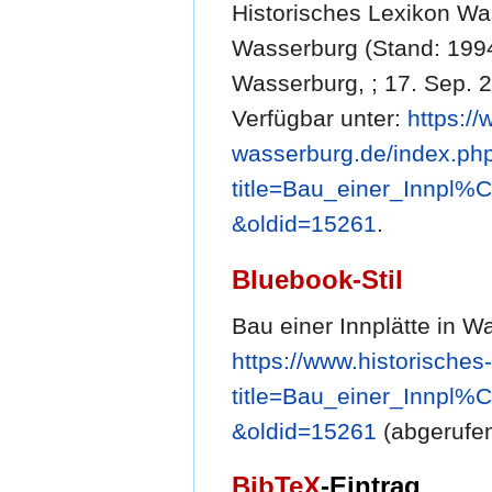
Historisches Lexikon Was
Wasserburg (Stand: 1994/
Wasserburg, ; 17. Sep. 2
Verfügbar unter:
https://
wasserburg.de/index.ph
title=Bau_einer_Innpl%
&oldid=15261
.
Bluebook-Stil
Bau einer Innplätte in W
https://www.historische
title=Bau_einer_Innpl%
&oldid=15261
(abgerufen
BibTeX
-Eintrag