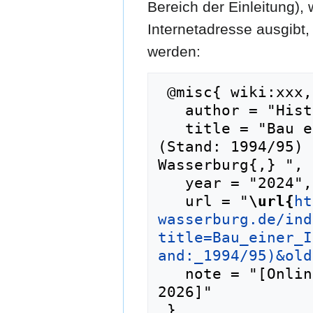
Bereich der Einleitung),
Internetadresse ausgib
werden:
 @misc{ wiki:xxx,

   author = "Historisches Lexikon Wasserburg",

   title = "Bau einer Innplätte in Wasserburg 
(Stand: 1994/95) 
Wasserburg{,} ",

   year = "2024",

   url = "
\url{
ht
wasserburg.de/ind
title=Bau_einer_I
and:_1994/95)&old
   note = "[Online; abgerufen am 7. August 
2026]"
