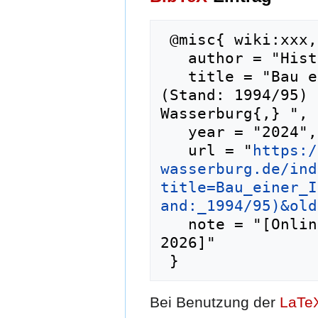
 @misc{ wiki:xxx,

   author = "Historisches Lexikon Wasserburg",

   title = "Bau einer Innplätte in Wasserburg 
(Stand: 1994/95) 
Wasserburg{,} ",

   year = "2024",

   url = "
https:/
wasserburg.de/ind
title=Bau_einer_I
and:_1994/95)&old
   note = "[Online; abgerufen am 7. August 
2026]"

Bei Benutzung der
LaTe