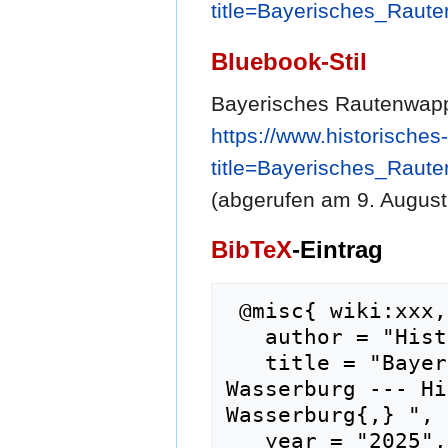
title=Bayerisches_Rau
Bluebook-Stil
Bayerisches Rautenwap
https://www.historische
title=Bayerisches_Rau
(abgerufen am 9. August
BibTeX
-Eintrag
 @misc{ wiki:xxx,

   author = "Historisches Lexikon Wasserburg",

   title = "Bayerisches Rautenwappen und 
Wasserburg --- Hi
Wasserburg{,} ",

   year = "2025",
