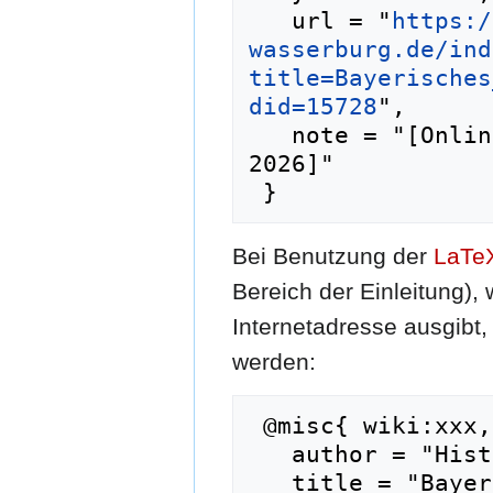
   url = "
https:/
wasserburg.de/ind
title=Bayerisches
did=15728
",

   note = "[Online; abgerufen am 9. August 
2026]"

Bei Benutzung der
LaTe
Bereich der Einleitung),
Internetadresse ausgib
werden:
 @misc{ wiki:xxx,

   author = "Historisches Lexikon Wasserburg",

   title = "Bayerisches Rautenwappen und 