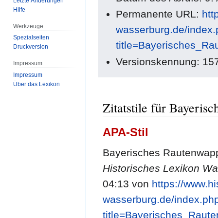
Letzte Änderungen
Hilfe
Permanente URL:
htt
Werkzeuge
wasserburg.de/index
Spezialseiten
title=Bayerisches_R
Druckversion
Versionskennung: 15
Impressum
Impressum
Über das Lexikon
Zitatstile für Bayeri
APA-Stil
Bayerisches Rautenwapp
Historisches Lexikon W
04:13 von
https://www.hi
wasserburg.de/index.ph
title=Bayerisches_Rau