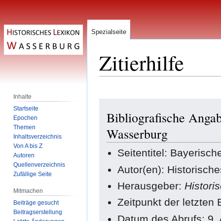
Spezialseite
Zitierhilfe
Inhalte
Zur
Zur
Startseite
Bibliografische Anga
Navigation
Suche
Epochen
springen
springen
Themen
Wasserburg
Inhaltsverzeichnis
Von A bis Z
Seitentitel: Bayeris
Autoren
Quellenverzeichnis
Autor(en): Historisch
Zufällige Seite
Herausgeber:
Histori
Mitmachen
Zeitpunkt der letzten
Beiträge gesucht
Beitragserstellung
Datum des Abrufs: 9.