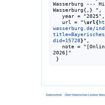
Wasserburg --- Hi
Wasserburg{,} ",

   year = "2025",

   url = "
\url{
ht
wasserburg.de/ind
title=Bayerisches
did=15728
}
",

   note = "[Online; abgerufen am 9. August 
2026]"

Datenschutz
Über Historisches Lexikon Was