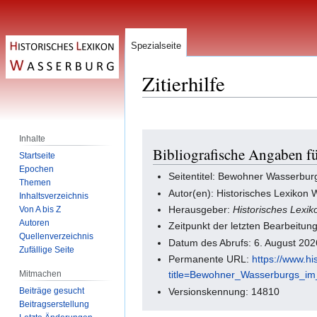
Spezialseite
Zitierhilfe
Zur
Zur
Inhalte
Bibliografische Angaben f
Navigation
Suche
Startseite
springen
springen
Epochen
Seitentitel: Bewohner Wasserbur
Themen
Autor(en): Historisches Lexikon
Inhaltsverzeichnis
Herausgeber:
Historisches Lexi
Von A bis Z
Autoren
Zeitpunkt der letzten Bearbeitun
Quellenverzeichnis
Datum des Abrufs: 6. August 20
Zufällige Seite
Permanente URL:
https://www.h
Mitmachen
title=Bewohner_Wasserburgs_im
Beiträge gesucht
Versionskennung: 14810
Beitragserstellung