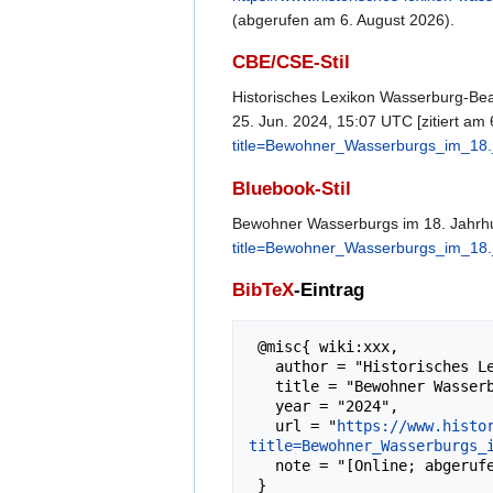
(abgerufen am 6. August 2026).
CBE/CSE-Stil
Historisches Lexikon Wasserburg-Bear
25. Jun. 2024, 15:07 UTC [zitiert am 
title=Bewohner_Wasserburgs_im_18.
Bluebook-Stil
Bewohner Wasserburgs im 18. Jahrhu
title=Bewohner_Wasserburgs_im_18.
BibTeX
-Eintrag
 @misc{ wiki:xxx,

   author = "Historisches Lexikon Wasserburg",

   title = "Bewohner Wasserburgs im 18. Jahrhundert (Stand: 1988) --- Historisches Lexikon Wasserburg{,} ",

   year = "2024",

   url = "
https://www.histo
title=Bewohner_Wasserburgs_
   note = "[Online; abgerufen am 6. August 2026]"
