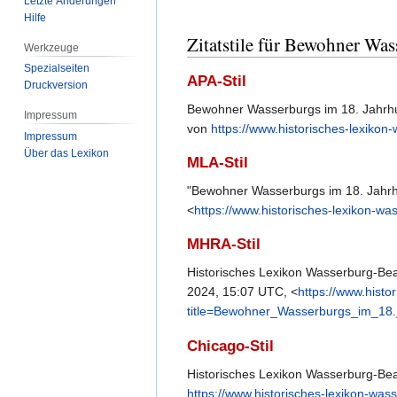
Letzte Änderungen
Hilfe
Zitatstile für Bewohner Was
Werkzeuge
Spezialseiten
APA-Stil
Druckversion
Bewohner Wasserburgs im 18. Jahrhun
Impressum
von
https://www.historisches-lexik
Impressum
Über das Lexikon
MLA-Stil
"Bewohner Wasserburgs im 18. Jahrh
<
https://www.historisches-lexikon-
MHRA-Stil
Historisches Lexikon Wasserburg-Bea
2024, 15:07 UTC, <
https://www.histo
title=Bewohner_Wasserburgs_im_18.
Chicago-Stil
Historisches Lexikon Wasserburg-Bea
https://www.historisches-lexikon-w