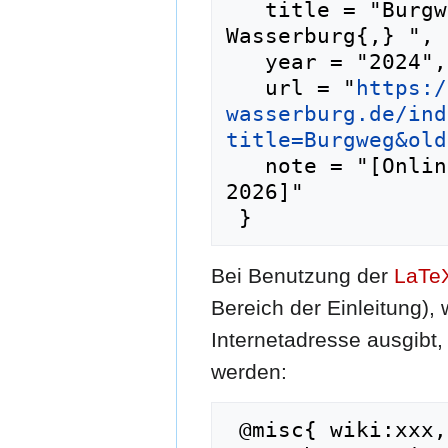
   title = "Burgweg --- Historisches Lexikon 
Wasserburg{,} ",

   year = "2024",

   url = "
https:/
wasserburg.de/ind
title=Burgweg&old
   note = "[Online; abgerufen am 8. August 
2026]"

Bei Benutzung der
LaTe
Bereich der Einleitung),
Internetadresse ausgib
werden:
 @misc{ wiki:xxx,
