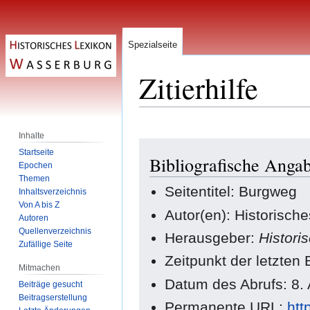
Spezialseite
Zitierhilfe
Inhalte
Zur
Zur
Startseite
Bibliografische Anga
Navigation
Suche
Epochen
springen
springen
Themen
Seitentitel: Burgweg
Inhaltsverzeichnis
Von A bis Z
Autor(en): Historisch
Autoren
Quellenverzeichnis
Herausgeber:
Histori
Zufällige Seite
Zeitpunkt der letzten
Mitmachen
Datum des Abrufs: 8.
Beiträge gesucht
Beitragserstellung
Permanente URL:
htt