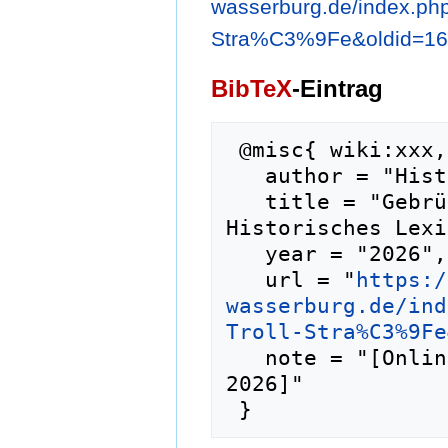
wasserburg.de/index.ph
Stra%C3%9Fe&oldid=1
BibTeX
-Eintrag
 @misc{ wiki:xxx,

   author = "Historisches Lexikon Wasserburg",

   title = "Gebrüder-Troll-Straße --- 
Historisches Lexi
   year = "2026",

   url = "
https:/
wasserburg.de/ind
Troll-Stra%C3%9Fe
   note = "[Online; abgerufen am 7. August 
2026]"
