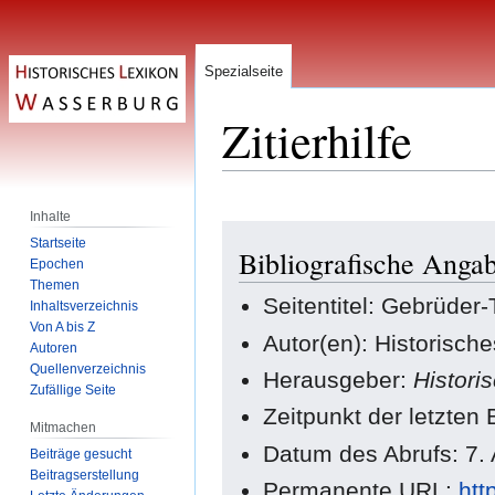
Spezialseite
Zitierhilfe
Inhalte
Zur
Zur
Startseite
Bibliografische Angab
Navigation
Suche
Epochen
springen
springen
Themen
Seitentitel: Gebrüder-
Inhaltsverzeichnis
Von A bis Z
Autor(en): Historisch
Autoren
Quellenverzeichnis
Herausgeber:
Histori
Zufällige Seite
Zeitpunkt der letzten
Mitmachen
Datum des Abrufs: 7.
Beiträge gesucht
Beitragserstellung
Permanente URL:
htt