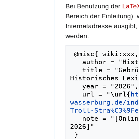
Bei Benutzung der
LaTe
Bereich der Einleitung),
Internetadresse ausgib
werden:
 @misc{ wiki:xxx,

   author = "Historisches Lexikon Wasserburg",

   title = "Gebrüder-Troll-Straße --- 
Historisches Lexi
   year = "2026",

   url = "
\url{
ht
wasserburg.de/ind
Troll-Stra%C3%9Fe
   note = "[Online; abgerufen am 7. August 
2026]"
