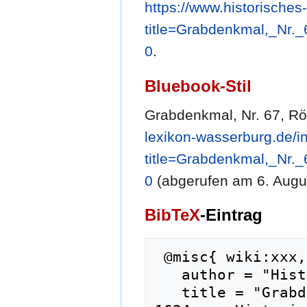
https://www.historische
title=Grabdenkmal,_Nr
0
.
Bluebook-Stil
Grabdenkmal, Nr. 67, R
lexikon-wasserburg.de/i
title=Grabdenkmal,_Nr
0
(abgerufen am 6. Augu
BibTeX
-Eintrag
 @misc{ wiki:xxx,

   author = "Historisches Lexikon Wasserburg",

   title = "Grabdenkmal, Nr. 67, Römersthal, 