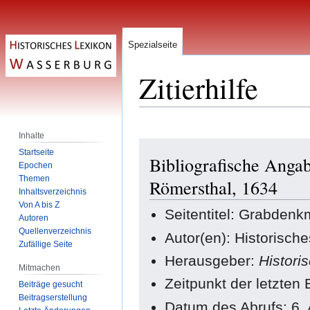
Spezialseite
Zitierhilfe
Inhalte
Zur
Zur
Startseite
Bibliografische Anga
Navigation
Suche
Epochen
springen
springen
Themen
Römersthal, 1634
Inhaltsverzeichnis
Von A bis Z
Seitentitel: Grabdenk
Autoren
Quellenverzeichnis
Autor(en): Historisch
Zufällige Seite
Herausgeber:
Histori
Mitmachen
Zeitpunkt der letzten
Beiträge gesucht
Beitragserstellung
Datum des Abrufs: 6.