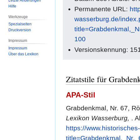
Letzte Änderungen
Hilfe
Permanente URL:
htt
Werkzeuge
wasserburg.de/index
Spezialseiten
title=Grabdenkmal,_
Druckversion
100
Impressum
Versionskennung: 15
Impressum
Über das Lexikon
Zitatstile für Grabden
APA-Stil
Grabdenkmal, Nr. 67, Röm
Lexikon Wasserburg,
. 
https://www.historische
title=Grabdenkmal,_Nr