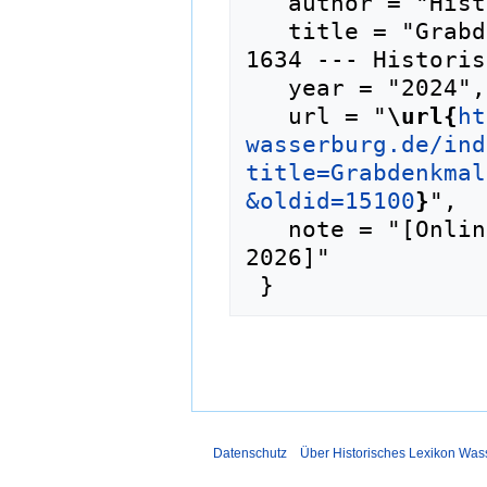
   author = "Historisches Lexikon Wasserburg",

   title = "Grabdenkmal, Nr. 67, Römersthal, 
1634 --- Historis
   year = "2024",

   url = "
\url{
ht
wasserburg.de/ind
title=Grabdenkmal
&oldid=15100
}
",

   note = "[Online; abgerufen am 6. August 
2026]"

Datenschutz
Über Historisches Lexikon Was