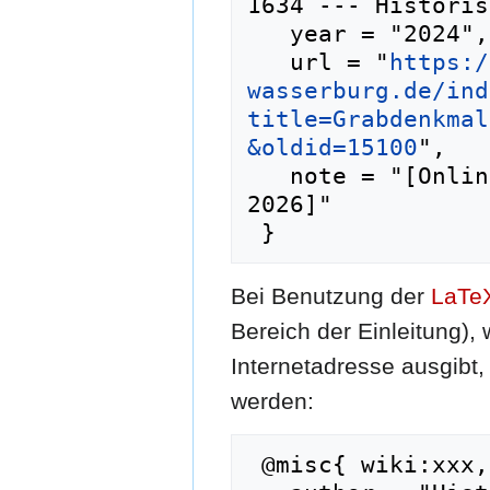
1634 --- Historis
   year = "2024",

   url = "
https:/
wasserburg.de/ind
title=Grabdenkmal
&oldid=15100
",

   note = "[Online; abgerufen am 6. August 
2026]"

Bei Benutzung der
LaTe
Bereich der Einleitung),
Internetadresse ausgib
werden:
 @misc{ wiki:xxx,
