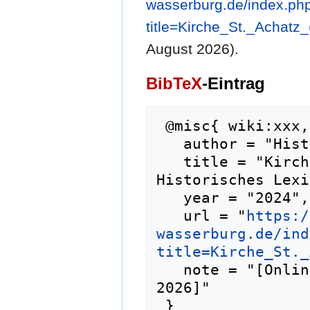
wasserburg.de/index.ph
title=Kirche_St._Achatz
August 2026).
BibTeX
-Eintrag
 @misc{ wiki:xxx,

   author = "Historisches Lexikon Wasserburg",

   title = "Kirche St. Achatz (Innen) --- 
Historisches Lexi
   year = "2024",

   url = "
https:/
wasserburg.de/ind
title=Kirche_St._
   note = "[Online; abgerufen am 9. August 
2026]"
