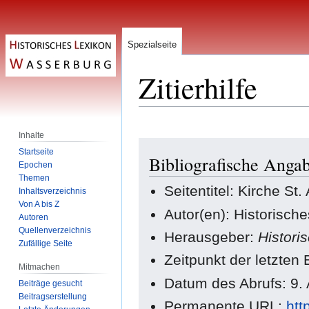
Spezialseite
Zitierhilfe
Inhalte
Zur
Zur
Startseite
Bibliografische Angab
Navigation
Suche
Epochen
springen
springen
Themen
Seitentitel: Kirche St.
Inhaltsverzeichnis
Von A bis Z
Autor(en): Historisch
Autoren
Quellenverzeichnis
Herausgeber:
Histori
Zufällige Seite
Zeitpunkt der letzten
Mitmachen
Datum des Abrufs: 9.
Beiträge gesucht
Beitragserstellung
Permanente URL:
htt