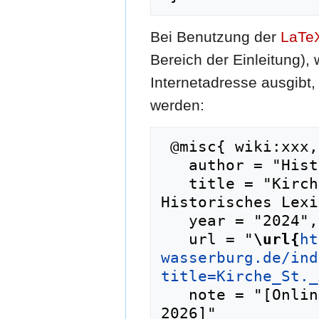
Bei Benutzung der
LaTe
Bereich der Einleitung),
Internetadresse ausgib
werden:
 @misc{ wiki:xxx,

   author = "Historisches Lexikon Wasserburg",

   title = "Kirche St. Achatz (Innen) --- 
Historisches Lexi
   year = "2024",

   url = "
\url{
ht
wasserburg.de/ind
title=Kirche_St._
   note = "[Online; abgerufen am 9. August 
2026]"
