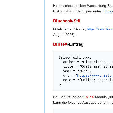
Historisches Lexikon Wasserburg-Bear
6. Aug. 2026]. Verfügbar unter:
https
Bluebook-Stil
Odelshamer Straße,
https://www.his
August 2026).
BibTeX
-Eintrag
 @misc{ wiki:xxx,

   author = "Historisches Lexikon Wasserburg",

   title = "Odelshamer Straße --- Historisches Lexikon Wasserburg{,} ",

   year = "2025",

   url = "
https://www.histo
   note = "[Online; abgerufen am 6. August 2026]"

Bei Benutzung der
LaTeX
-Moduls „url
kann die folgende Ausgabe genomm