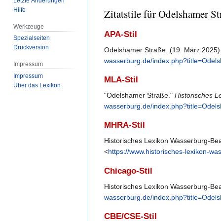
Letzte Änderungen
Hilfe
Zitatstile für Odelshamer St
Werkzeuge
APA-Stil
Spezialseiten
Druckversion
Odelshamer Straße. (19. März 2025)
wasserburg.de/index.php?title=Od
Impressum
Impressum
MLA-Stil
Über das Lexikon
"Odelshamer Straße."
Historisches 
wasserburg.de/index.php?title=Od
MHRA-Stil
Historisches Lexikon Wasserburg-Bea
<
https://www.historisches-lexikon-
Chicago-Stil
Historisches Lexikon Wasserburg-Bea
wasserburg.de/index.php?title=Od
CBE/CSE-Stil