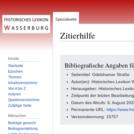
Spezialseite
Zitierhilfe
Zur
Zur
Inhalte
Bibliografische Angaben f
Navigation
Suche
Startseite
springen
springen
Epochen
Seitentitel: Odelshamer Straße
Themen
Autor(en): Historisches Lexikon
Inhaltsverzeichnis
Herausgeber:
Historisches Lexi
Von A bis Z
Autoren
Zeitpunkt der letzten Bearbeitu
Quellenverzeichnis
Datum des Abrufs: 6. August 20
Zufällige Seite
Permanente URL:
https://www.h
Mitmachen
Versionskennung: 15757
Beiträge gesucht
Beitragserstellung