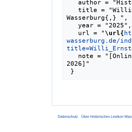
   author = "Historisches Lexikon Wasserburg",

   title = "Willi Ernst --- Historisches Lexikon 
Wasserburg{,} ",

   year = "2025",

   url = "
\url{
ht
wasserburg.de/ind
title=Willi_Ernst
   note = "[Online; abgerufen am 8. August 
2026]"

Datenschutz
Über Historisches Lexikon Was