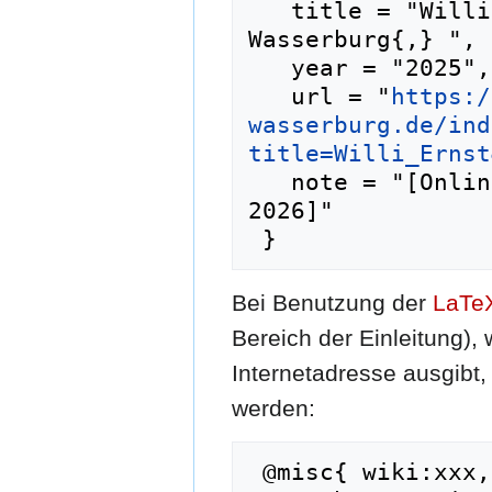
   title = "Willi Ernst --- Historisches Lexikon 
Wasserburg{,} ",

   year = "2025",

   url = "
https:/
wasserburg.de/ind
title=Willi_Ernst
   note = "[Online; abgerufen am 8. August 
2026]"

Bei Benutzung der
LaTe
Bereich der Einleitung),
Internetadresse ausgib
werden:
 @misc{ wiki:xxx,
