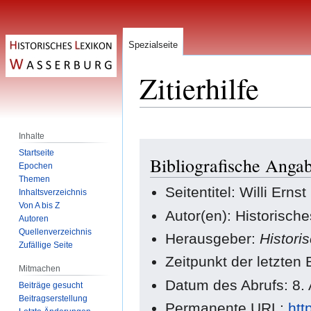
Spezialseite
Zitierhilfe
Inhalte
Zur
Zur
Startseite
Bibliografische Angab
Navigation
Suche
Epochen
springen
springen
Themen
Seitentitel: Willi Ernst
Inhaltsverzeichnis
Von A bis Z
Autor(en): Historisch
Autoren
Quellenverzeichnis
Herausgeber:
Histori
Zufällige Seite
Zeitpunkt der letzten
Mitmachen
Datum des Abrufs: 8.
Beiträge gesucht
Beitragserstellung
Permanente URL:
htt