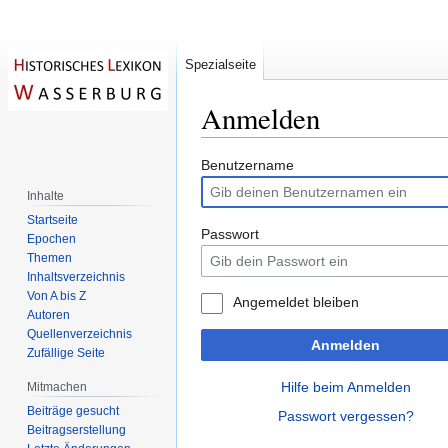
Spezialseite
Anmelden
Zur
Zur
Benutzername
Navigation
Suche
Inhalte
springen
springen
Startseite
Passwort
Epochen
Themen
Inhaltsverzeichnis
Von A bis Z
Angemeldet bleiben
Autoren
Quellenverzeichnis
Anmelden
Zufällige Seite
Hilfe beim Anmelden
Mitmachen
Beiträge gesucht
Passwort vergessen?
Beitragserstellung