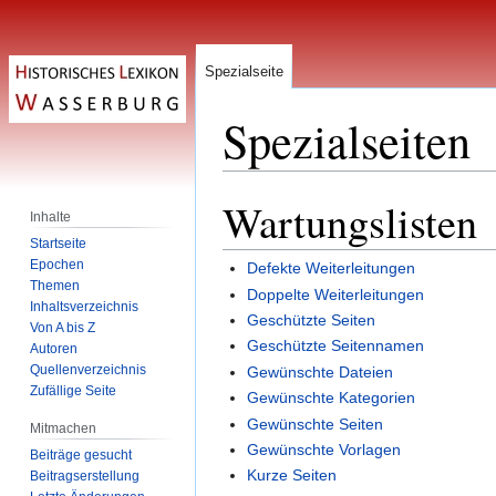
Spezialseite
Spezialseiten
Wartungslisten
Zur
Zur
Inhalte
Navigation
Suche
Startseite
springen
springen
Epochen
Defekte Weiterleitungen
Themen
Doppelte Weiterleitungen
Inhaltsverzeichnis
Geschützte Seiten
Von A bis Z
Geschützte Seitennamen
Autoren
Quellenverzeichnis
Gewünschte Dateien
Zufällige Seite
Gewünschte Kategorien
Gewünschte Seiten
Mitmachen
Gewünschte Vorlagen
Beiträge gesucht
Kurze Seiten
Beitragserstellung