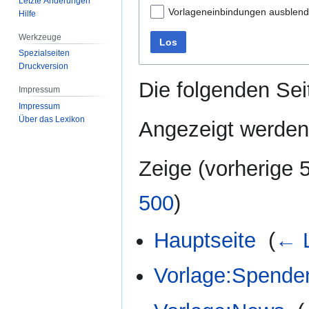
Letzte Änderungen
Vorlageneinbindungen ausblen
Hilfe
Werkzeuge
Los
Spezialseiten
Druckversion
Die folgenden Sei
Impressum
Impressum
Über das Lexikon
Angezeigt werden 
Zeige (
vorherige 
500
)
Hauptseite
‎
(
← L
Vorlage:Spende