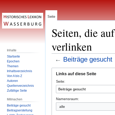
Seite
Seiten, die au
verlinken
Inhalte
Startseite
←
Beiträge gesucht
Epochen
Themen
Zur
Zur
Inhaltsverzeichnis
Links auf diese Seite
Navigation
Suche
Von A bis Z
Autoren
Seite:
springen
springen
Quellenverzeichnis
Zufällige Seite
Namensraum:
Mitmachen
Beiträge gesucht
alle
Beitragserstellung