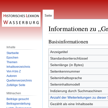
Seite
Informationen zu „G
Basisinformationen
Zur
Zur
Navigation
Suche
Inhalte
springen
springen
Anzeigetitel
Startseite
Epochen
Standardsortierschlüssel
Themen
Seitenlänge (in Bytes)
Inhaltsverzeichnis
Seitenkennnummer
Von A bis Z
Autoren
Seiteninhaltssprache
Quellenverzeichnis
Seiteninhaltsmodell
Zufällige Seite
Indizierung durch Suchmaschinen
Mitmachen
Anzahl der Weiterleitungen zu dieser 
Beiträge gesucht
Beitragserstellung
Gezählt als eine Inhaltsseite