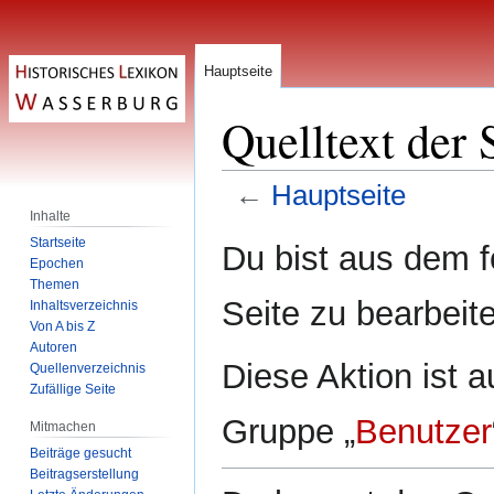
Hauptseite
Quelltext der 
←
Hauptseite
Inhalte
Zur
Zur
Startseite
Du bist aus dem f
Epochen
Navigation
Suche
Themen
springen
springen
Seite zu bearbeit
Inhaltsverzeichnis
Von A bis Z
Autoren
Diese Aktion ist a
Quellenverzeichnis
Zufällige Seite
Gruppe „
Benutzer
Mitmachen
Beiträge gesucht
Beitragserstellung