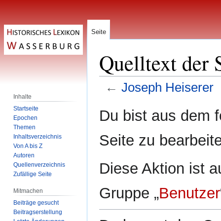
Seite
Quelltext der 
←
Joseph Heiserer
Inhalte
Zur
Zur
Startseite
Du bist aus dem f
Epochen
Navigation
Suche
Themen
springen
springen
Seite zu bearbeit
Inhaltsverzeichnis
Von A bis Z
Autoren
Diese Aktion ist a
Quellenverzeichnis
Zufällige Seite
Gruppe „
Benutzer
Mitmachen
Beiträge gesucht
Beitragserstellung