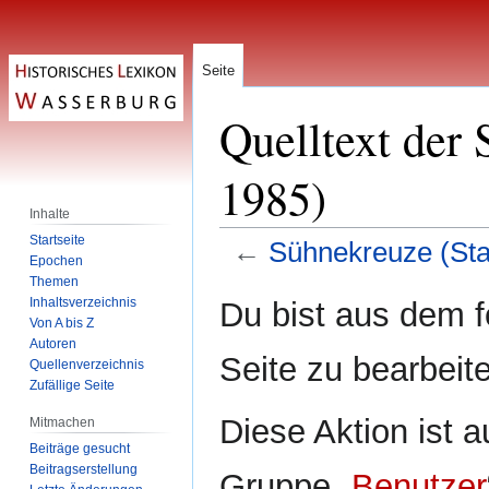
Seite
Quelltext der 
1985)
Inhalte
Startseite
←
Sühnekreuze (Sta
Epochen
Themen
Zur
Zur
Inhaltsverzeichnis
Du bist aus dem f
Navigation
Suche
Von A bis Z
Autoren
springen
springen
Seite zu bearbeit
Quellenverzeichnis
Zufällige Seite
Diese Aktion ist a
Mitmachen
Beiträge gesucht
Beitragserstellung
Gruppe „
Benutzer