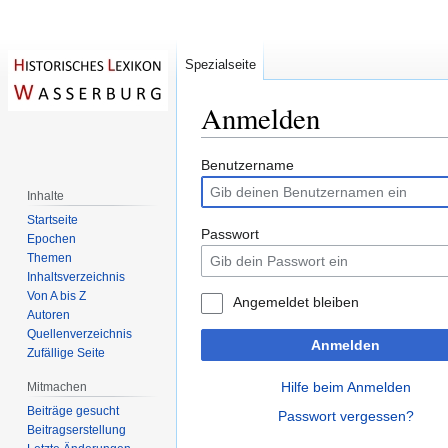
Spezialseite
Anmelden
Zur
Zur
Benutzername
Navigation
Suche
Inhalte
springen
springen
Startseite
Passwort
Epochen
Themen
Inhaltsverzeichnis
Von A bis Z
Angemeldet bleiben
Autoren
Quellenverzeichnis
Anmelden
Zufällige Seite
Hilfe beim Anmelden
Mitmachen
Beiträge gesucht
Passwort vergessen?
Beitragserstellung