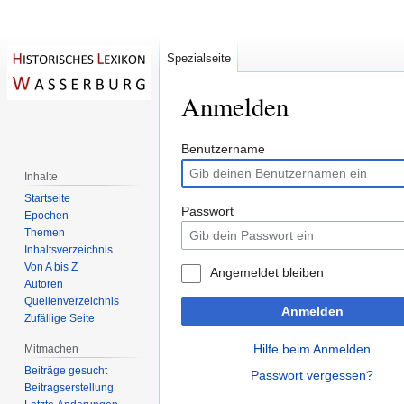
Spezialseite
Anmelden
Zur
Zur
Benutzername
Navigation
Suche
Inhalte
springen
springen
Startseite
Passwort
Epochen
Themen
Inhaltsverzeichnis
Von A bis Z
Angemeldet bleiben
Autoren
Quellenverzeichnis
Anmelden
Zufällige Seite
Hilfe beim Anmelden
Mitmachen
Beiträge gesucht
Passwort vergessen?
Beitragserstellung