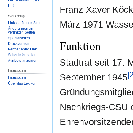
Letzte Änderungen
Hilfe
Franz Xaver Köck 
Werkzeuge
März 1971 Wasse
Links auf diese Seite
Änderungen an
verlinkten Seiten
Spezialseiten
Funktion
Druckversion
Permanenter Link
Seiten­­informationen
Stadtrat seit 17.
Attribute anzeigen
Impressum
[2
September 1945
Impressum
Über das Lexikon
Gründungsmitglied
Nachkriegs-CSU d
Ehrenvorsitzende