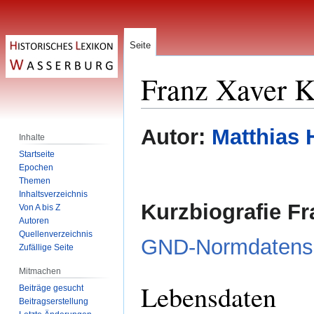
Seite
Franz Xaver 
Zur
Zur
Autor:
Matthias 
Inhalte
Navigation
Suche
Startseite
springen
springen
Epochen
Themen
Inhaltsverzeichnis
Kurzbiografie F
Von A bis Z
Autoren
Quellenverzeichnis
GND-Normdatens
Zufällige Seite
Mitmachen
Lebensdaten
Beiträge gesucht
Beitragserstellung