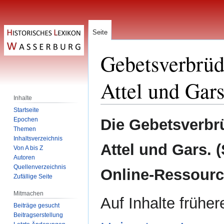
Seite
Gebetsverbrüd
Attel und Gars
Inhalte
Startseite
Zur
Zur
Epochen
Die Gebetsverbr
Navigation
Suche
Themen
Inhaltsverzeichnis
springen
springen
Attel und Gars. (
Von A bis Z
Autoren
Quellenverzeichnis
Online-Ressource
Zufällige Seite
Mitmachen
Auf Inhalte frühe
Beiträge gesucht
Beitragserstellung