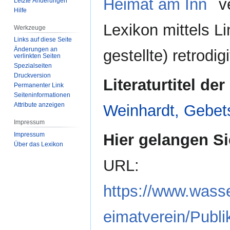
Heimat am Inn
ve
Letzte Änderungen
Hilfe
Lexikon mittels Li
Werkzeuge
Links auf diese Seite
Änderungen an
gestellte) retrodig
verlinkten Seiten
Spezialseiten
Druckversion
Literaturtitel der
Permanenter Link
Seiten­­informationen
Attribute anzeigen
Weinhardt, Gebet
Impressum
Impressum
Hier gelangen Si
Über das Lexikon
URL:
https://www.wasse
eimatverein/Publ