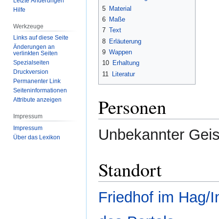
Letzte Änderungen
5
Material
Hilfe
6
Maße
Werkzeuge
7
Text
Links auf diese Seite
8
Erläuterung
Änderungen an
9
Wappen
verlinkten Seiten
Spezialseiten
10
Erhaltung
Druckversion
11
Literatur
Permanenter Link
Seiten­­informationen
Personen
Attribute anzeigen
Impressum
Impressum
Unbekannter Geist
Über das Lexikon
Standort
Friedhof im Hag/I