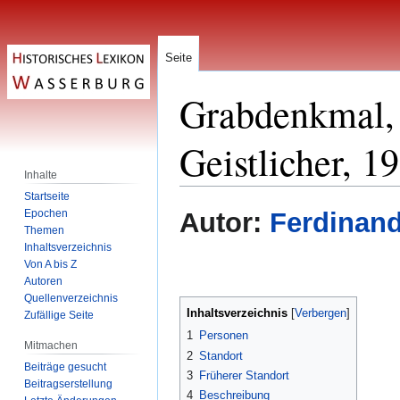
Seite
Grabdenkmal, 
Geistlicher, 19
Inhalte
Startseite
Zur
Zur
Epochen
Autor:
Ferdinand
Navigation
Suche
Themen
Inhaltsverzeichnis
springen
springen
Von A bis Z
Autoren
Quellenverzeichnis
Inhaltsverzeichnis
Zufällige Seite
1
Personen
Mitmachen
2
Standort
Beiträge gesucht
3
Früherer Standort
Beitragserstellung
4
Beschreibung