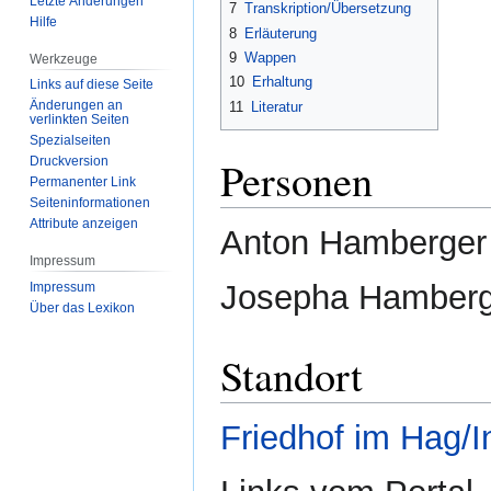
Letzte Änderungen
7
Transkription/Übersetzung
Hilfe
8
Erläuterung
9
Wappen
Werkzeuge
10
Erhaltung
Links auf diese Seite
Änderungen an
11
Literatur
verlinkten Seiten
Spezialseiten
Personen
Druckversion
Permanenter Link
Seiten­­informationen
Attribute anzeigen
Anton Hamberger 
Impressum
Josepha Hamberg
Impressum
Über das Lexikon
Standort
Friedhof im Hag/I