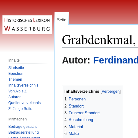
Seite
Grabdenkmal, 
Zur
Zur
Autor:
Ferdinand
Inhalte
Navigation
Suche
Startseite
springen
springen
Epochen
Themen
Inhaltsverzeichnis
Von A bis Z
Inhaltsverzeichnis
Autoren
1
Personen
Quellenverzeichnis
2
Standort
Zufällige Seite
3
Früherer Standort
Mitmachen
4
Beschreibung
Beiträge gesucht
5
Material
Beitragserstellung
6
Maße