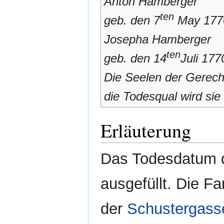
Anton Hamberger
ten
geb. den 7
May 1770
Josepha Hamberger
ten
geb. den 14
Juli 1770
Die Seelen der Gerech
die Todesqual wird sie
Erläuterung
Das Todesdatum d
ausgefüllt. Die F
der
Schustergass