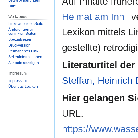
Auf Inhalte frühe
Letzte Änderungen
Hilfe
Heimat am Inn
ve
Werkzeuge
Links auf diese Seite
Lexikon mittels Li
Änderungen an
verlinkten Seiten
Spezialseiten
gestellte) retrodig
Druckversion
Permanenter Link
Seiten­­informationen
Literaturtitel der
Attribute anzeigen
Impressum
Steffan, Heinrich
Impressum
Über das Lexikon
Hier gelangen Si
URL:
https://www.wasse