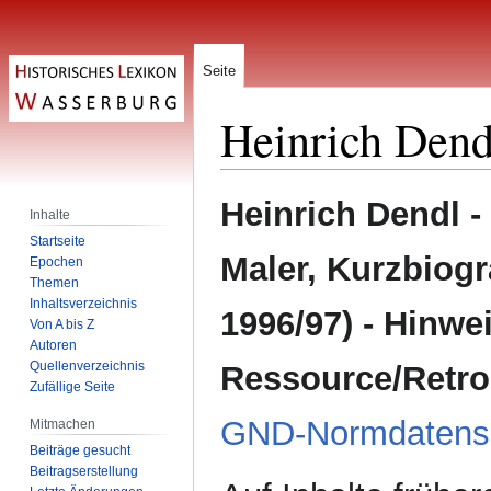
Seite
Heinrich Dend
Zur
Zur
Heinrich Dendl 
Inhalte
Navigation
Suche
Startseite
springen
springen
Maler, Kurzbiogr
Epochen
Themen
Inhaltsverzeichnis
1996/97) - Hinwei
Von A bis Z
Autoren
Quellenverzeichnis
Ressource/Retrodi
Zufällige Seite
GND-Normdatens
Mitmachen
Beiträge gesucht
Beitragserstellung