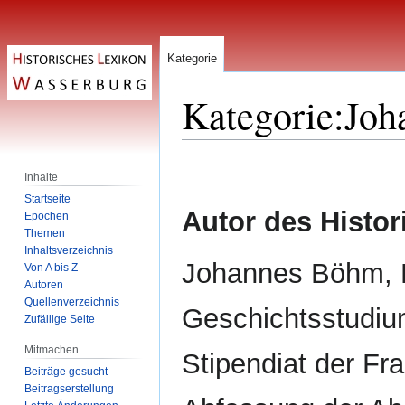
Kategorie
Kategorie
:
Joh
Zur
Zur
Inhalte
Navigation
Suche
Startseite
springen
springen
Autor des Histo
Epochen
Themen
Inhaltsverzeichnis
Johannes Böhm, M
Von A bis Z
Autoren
Quellenverzeichnis
Geschichtsstudiu
Zufällige Seite
Mitmachen
Stipendiat der Fra
Beiträge gesucht
Beitragserstellung