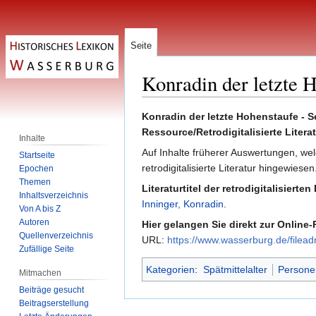
Seite
Konradin der letzte 
Zur
Zur
Konradin der letzte Hohenstaufe - S
Navigation
Suche
Ressource/Retrodigitalisierte Litera
Inhalte
springen
springen
Auf Inhalte früherer Auswertungen, we
Startseite
retrodigitalisierte Literatur hingewiesen
Epochen
Themen
Literaturtitel der retrodigitalisierten 
Inhaltsverzeichnis
Inninger, Konradin
.
Von A bis Z
Autoren
Hier gelangen Sie direkt zur Online
Quellenverzeichnis
URL:
https://www.wasserburg.de/file
Zufällige Seite
Kategorien
:
Spätmittelalter
Persone
Mitmachen
Beiträge gesucht
Beitragserstellung