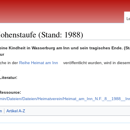
L
Hohenstaufe (Stand: 1988)
eine Kindheit in Wasserburg am Inn und sein tragisches Ende. (Sta
tur
lche in der
Reihe Heimat am Inn
veröffentlicht wurden, wird in diesem 
.
Literatur:
-Ressource:
admin/Dateien/Dateien/Heimatverein/Heimat_am_Inn_N.F._8__1988__In
n
Artikel A-Z