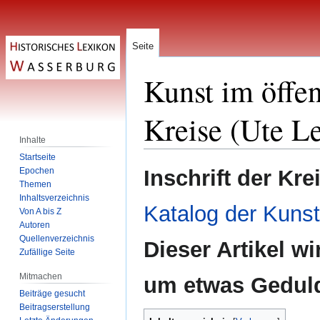
Seite
Kunst im öffen
Kreise (Ute L
Inhalte
Startseite
Zur
Zur
Epochen
Inschrift der Kre
Navigation
Suche
Themen
Inhaltsverzeichnis
springen
springen
Katalog der Kunst
Von A bis Z
Autoren
Quellenverzeichnis
Dieser Artikel wi
Zufällige Seite
Mitmachen
um etwas Gedul
Beiträge gesucht
Beitragserstellung