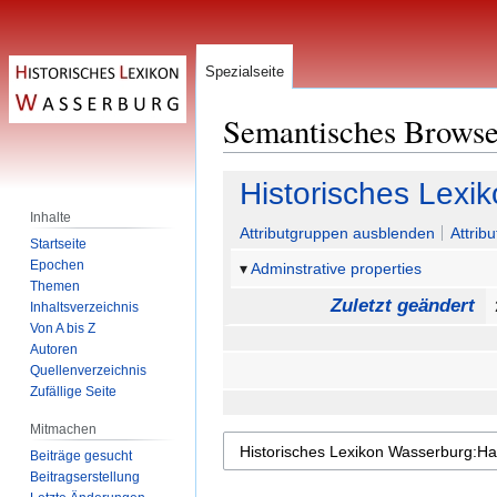
Spezialseite
Semantisches Brows
Zur
Zur
Historisches Lexi
Navigation
Suche
Inhalte
springen
springen
Attributgruppen ausblenden
Attrib
Startseite
Epochen
Adminstrative properties
Themen
Zuletzt geändert
Inhaltsverzeichnis
Von A bis Z
Autoren
Quellenverzeichnis
Zufällige Seite
Mitmachen
Beiträge gesucht
Beitragserstellung