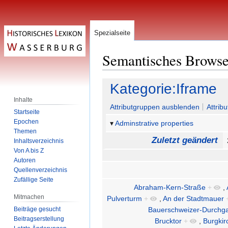
Spezialseite
Semantisches Brows
Zur
Zur
Kategorie:Iframe
Navigation
Suche
Inhalte
springen
springen
Attributgruppen ausblenden
Attrib
Startseite
Epochen
Adminstrative properties
Themen
Zuletzt geändert
Inhaltsverzeichnis
Von A bis Z
Autoren
Quellenverzeichnis
Zufällige Seite
Abraham-Kern-Straße
+
,
Mitmachen
Pulverturm
+
,
An der Stadtmauer
Beiträge gesucht
Bauerschweizer-Durchg
Beitragserstellung
Brucktor
+
,
Burgkir