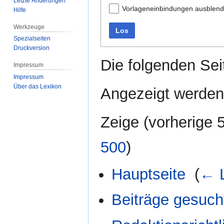
Letzte Änderungen
Vorlageneinbindungen ausblen
Hilfe
Werkzeuge
Los
Spezialseiten
Druckversion
Die folgenden Sei
Impressum
Impressum
Über das Lexikon
Angezeigt werden 
Zeige (
vorherige 
500
)
Hauptseite
‎
(
← L
Beiträge gesuch