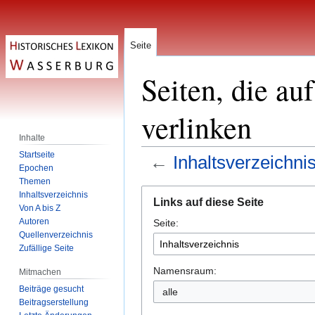
Seite
Seiten, die au
verlinken
Inhalte
Startseite
←
Inhaltsverzeichni
Epochen
Themen
Zur
Zur
Inhaltsverzeichnis
Links auf diese Seite
Navigation
Suche
Von A bis Z
Autoren
Seite:
springen
springen
Quellenverzeichnis
Zufällige Seite
Namensraum:
Mitmachen
Beiträge gesucht
alle
Beitragserstellung