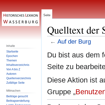
Seite
Quelltext der 
←
Auf der Burg
Inhalte
Zur
Zur
Startseite
Du bist aus dem f
Epochen
Navigation
Suche
Themen
springen
springen
Seite zu bearbeit
Inhaltsverzeichnis
Von A bis Z
Autoren
Diese Aktion ist a
Quellenverzeichnis
Zufällige Seite
Gruppe „
Benutzer
Mitmachen
Beiträge gesucht
Beitragserstellung