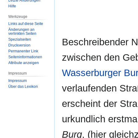
Letzte Änderungen
Hilfe
Werkzeuge
Links auf diese Seite
Änderungen an
verlinkten Seiten
Beschreibender 
Spezialseiten
Druckversion
Permanenter Link
zwischen den Ge
Seiten­­informationen
Attribute anzeigen
Wasserburger Bu
Impressum
Impressum
verlaufenden Str
Über das Lexikon
erscheint der St
urkundlich erstma
Burg
, (hier gleic