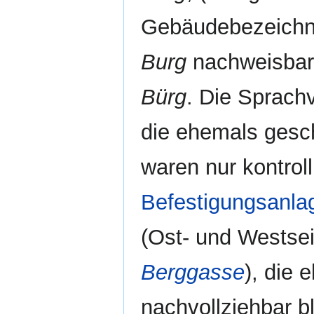
Gebäudebezeichn
Burg
nachweisbar,
Bürg
. Die Sprac
die ehemals gesc
waren nur kontroll
Befestigungsanla
(Ost- und Westsei
Berggasse
), die 
nachvollziehbar b