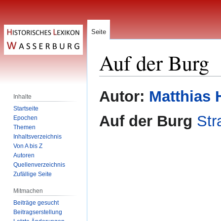
Seite
Auf der Burg
Zur
Zur
Autor:
Matthias 
Inhalte
Navigation
Suche
Startseite
springen
springen
Auf der Burg
St
Epochen
Themen
Inhaltsverzeichnis
Von A bis Z
Autoren
Quellenverzeichnis
Zufällige Seite
Mitmachen
Beiträge gesucht
Beitragserstellung