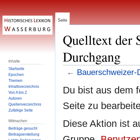
Seite
Quelltext der 
Durchgang
Inhalte
Startseite
←
Bauerschweizer-
Epochen
Themen
Zur
Zur
Inhaltsverzeichnis
Du bist aus dem f
Navigation
Suche
Von A bis Z
Autoren
springen
springen
Seite zu bearbeit
Quellenverzeichnis
Zufällige Seite
Diese Aktion ist a
Mitmachen
Beiträge gesucht
Beitragserstellung
Gruppe „
Benutzer